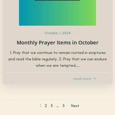
October 1, 2024
Monthly Prayer Items in October
1. Pray that we continue to remain rooted in scriptures
and read the bible regularly. 2. Pray that we can endure
when we are tempted....
read more
Posts
Posts
Page
Page
Page
Page
1
2
3
…
5
Next