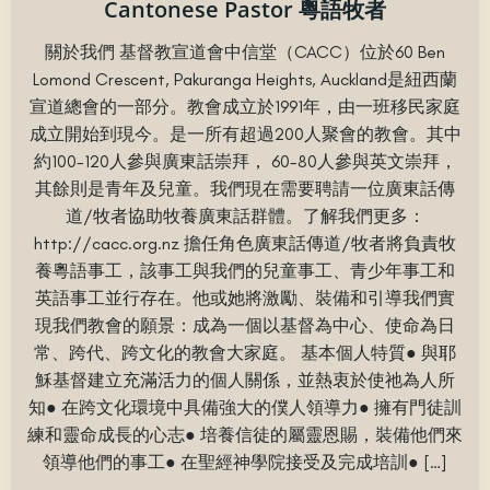
Cantonese Pastor 粵語牧者
關於我們 基督教宣道會中信堂（CACC）位於60 Ben
Lomond Crescent, Pakuranga Heights, Auckland是紐西蘭
宣道總會的一部分。教會成立於1991年，由一班移民家庭
成立開始到現今。是一所有超過200人聚會的教會。其中
約100-120人參與廣東話崇拜， 60-80人參與英文崇拜，
其餘則是青年及兒童。我們現在需要聘請一位廣東話傳
道/牧者協助牧養廣東話群體。了解我們更多：
http://cacc.org.nz 擔任角色廣東話傳道/牧者將負責牧
養粵語事工，該事工與我們的兒童事工、青少年事工和
英語事工並行存在。他或她將激勵、裝備和引導我們實
現我們教會的願景：成為一個以基督為中心、使命為日
常、跨代、跨文化的教會大家庭。 基本個人特質● 與耶
穌基督建立充滿活力的個人關係，並熱衷於使祂為人所
知● 在跨文化環境中具備強大的僕人領導力● 擁有門徒訓
練和靈命成長的心志● 培養信徒的屬靈恩賜，裝備他們來
領導他們的事工● 在聖經神學院接受及完成培訓● […]