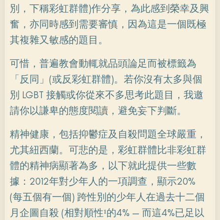
別，下稱彩虹群體)作分享，為此感到榮幸及興
奮，亦同時感到需要審慎，因為這是一個既極
其複雜又敏感的題目。
可惜，普遍教會動輒就品頭論足而被標籤為
「反同」(或反彩虹群體)。若你沒有太多與個
別 LGBT 接觸或你從來不多思考此題目，我邀
請你以謙卑的態度閱讀，避免妄下判斷。
精神健康，包括抑鬱症及自殺問題全球嚴重，
尤其紐西蘭。可悲的是，彩虹群體比非彩虹群
體的精神病顯著為多，以下就此提供一些數
據：2012年對少年人的一項調查，顯示20%
(每五個有一個) 跨性別的少年人在過去十二個
月企圖自殺 (相對順性¹的4% — 而這4%已足以