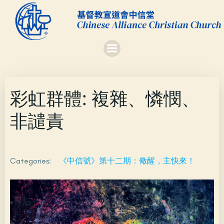
Skip
to
content
彩虹群體: 複雜、憐憫、
非譴責
Categories:
《中信號》第十二期：儆醒，主快來！