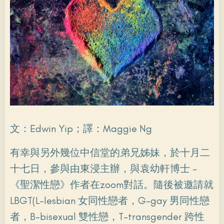
文：Edwin Yip；譯：Maggie Ng
有幸與另外幾位中信堂的弟兄姊妹，於十月二
十七日，參與由東浸主辦，與袁幼軒博士 -
《聖潔性戀》作者在zoom對話。隨後被邀請就
LBGT(L-lesbian 女同性戀者，G-gay 男同性戀
者，B-bisexual 雙性戀，T-transgender 跨性