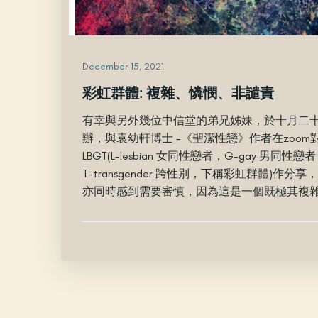
December 15, 2021
彩虹群體: 複雜、憐憫、非譴責
有幸與另外幾位中信堂的弟兄姊妹，於十月二
辦，與袁幼軒博士 -《聖潔性戀》作者在zoo
LBGT(L-lesbian 女同性戀者，G-gay 男同性戀者，
T-transgender 跨性別，下稱彩虹群體)作
亦同時感到需要審慎，因為這是一個既極其複