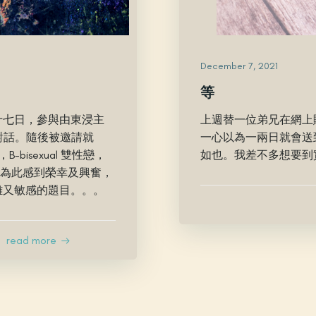
December 7, 2021
等
十七日，參與由東浸主
上週替一位弟兄在網上
m對話。隨後被邀請就
一心以為一兩日就會送
B-bisexual 雙性戀，
如也。我差不多想要到
分享，為此感到榮幸及興奮，
雜又敏感的題目。。。
read more