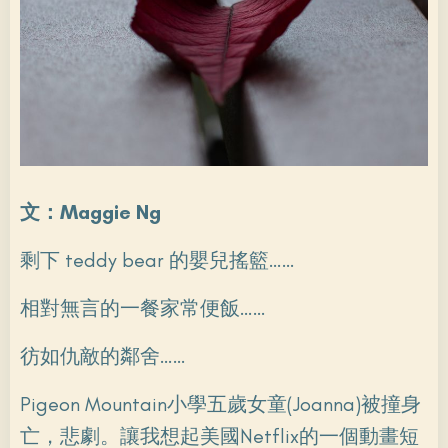
文：Maggie Ng
剩下 teddy bear 的嬰兒搖籃……
相對無言的一餐家常便飯……
彷如仇敵的鄰舍……
Pigeon Mountain小學五歲女童(Joanna)被撞身
亡，悲劇。讓我想起美國Netflix的一個動畫短