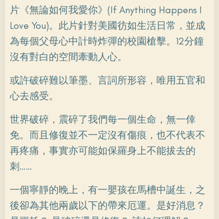
片《無論如何我愛你》(If Anything Happens I
Love You)。此片針對美國彷如生活日常，並成
為每個父母心中計時炸彈的校園槍擊。12分鐘
沒有對白的空間牽動人心。
或許破碎難以筆墨、言詞所形容，唯用五官和
心去感受。
世界破碎，震碎了我們每一個生命，無一倖
免。而且修復並不一定沒有傷痕，也不代表不
再疼痛，事實亦可能如保羅身上不能拔去的
刺……
一個寧靜的晚上，有一嬰孩在馬槽中誕生，之
後卻為其他兩歲以下的帶來厄運。是好消息？