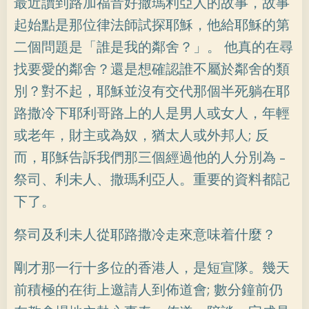
最近讀到路加福音好撒瑪利亞人的故事，故事
起始點是那位律法師試探耶穌，他給耶穌的第
二個問題是「誰是我的鄰舍？」。 他真的在尋
找要愛的鄰舍？還是想確認誰不屬於鄰舍的類
別？對不起，耶穌並沒有交代那個半死躺在耶
路撒冷下耶利哥路上的人是男人或女人，年輕
或老年，財主或為奴，猶太人或外邦人; 反
而，耶穌告訴我們那三個經過他的人分別為 –
祭司、利未人、撒瑪利亞人。重要的資料都記
下了。
祭司及利未人從耶路撒冷走來意味着什麼？
剛才那一行十多位的香港人，是短宣隊。幾天
前積極的在街上邀請人到佈道會; 數分鐘前仍