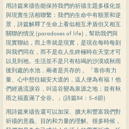
用詩篇來禱告能保持我們的祈禱主題多樣化並
與現實生活相聯繫：我們的生命中有順景和逆
景，詩篇解釋了生命上看似相互矛盾但又相互
關聯的情況 (paradoxes of life)，幫助我們與
現實聯結，而上帝就是現實，是現在每時每刻
與我們同在，而不是在人生終極時在天堂才可
以見到祂。生活並不是只有枯竭的沙漠或秋雨
後到處的水池，兩者是共存的 。「靠你有力
量、心中想往錫安大道的，這人便為有福！他
們經過流淚谷，叫這谷變為泉源之地；並有秋
雨之福蓋滿了全谷。」(詩篇84：5-6節)
用詩篇來禱告還可以加深、擴大和豐富我們對
祈禱的意義、目的和力量的理解。很多時候，