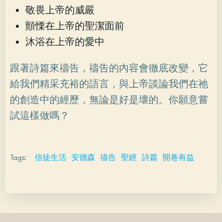
敬畏上帝的威嚴
顫慄在上帝的聖潔面前
沐浴在上帝的愛中
跟著詩篇來禱告，禱告的內容會徹底改變，它
給我們精采充裕的語言，與上帝談論我們在祂
的創造中的經歷，無論是好是壞的。你願意嘗
試這樣做嗎？
Tags:
信徒生活
安德森
禱告
聖經
詩篇
開卷有益