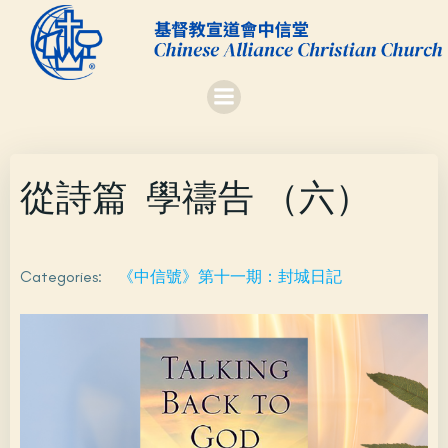
Skip
to
content
從詩篇 學禱告 （六）
Categories:
《中信號》第十一期：封城日記