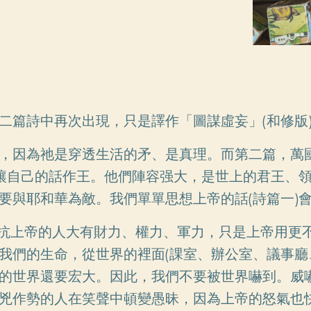
二篇詩中再次出現，只是譯作「圖謀虛妄」(和修版
，因為祂是穿透生活的矛、是真理。而第二篇，萬
好讓自己的話作王。他們陣容强大，是世上的君王、
要與耶和華為敵。我們單單思想上帝的話(詩篇一)
然對抗上帝的人大有財力、權力、軍力，只是上帝用更
我們的生命，從世界的裡面(課室、辦公室、議事廳
的世界還要宏大。因此，我們不要被世界嚇到。威
兇作勢的人在笑聲中頓變愚昧，因為上帝的怒氣也