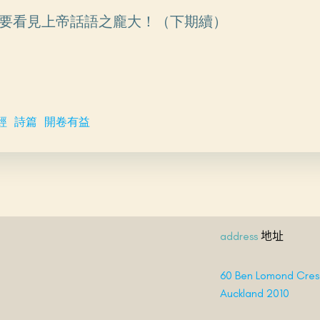
要看見上帝話語之龐大！（下期續）
經
詩篇
開卷有益
地址
address
60 Ben Lomond Cresc
Auckland 2010