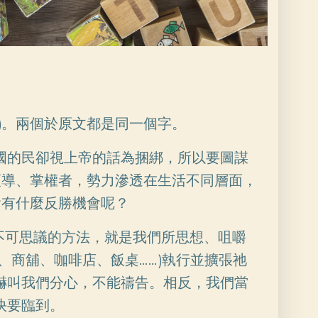
)。兩個於原文都是同一個字。
國的民卻視上帝的話為捆綁，所以要圖謀
領導、掌權者，勢力滲透在生活不同層面，
會有什麼反勝機會呢？
不可思議的方法，就是我們所思想、咀嚼
、商舖、咖啡店、飯桌……)執行並擴張祂
嚇叫我們分心，不能禱告。相反，我們當
快要臨到。