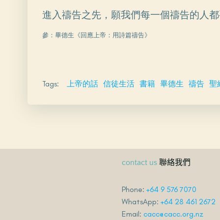
進入禱告之先，願我們每一個禱告的人都
參：畢德生《回應上帝：用詩篇禱告》
Tags:
上帝的話
信徒生活
書籍
畢德生
禱告
聖
聯絡我們
contact us
Phone:
+64 9 576 7070
WhatsApp:
+64 28 461 2672
Email:
cacc@cacc.org.nz