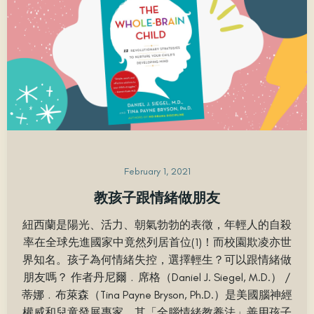
February 1, 2021
教孩子跟情緒做朋友
紐西蘭是陽光、活力、朝氣勃勃的表徵，年輕人的自殺
率在全球先進國家中竟然列居首位(1)！而校園欺凌亦世
界知名。孩子為何情緒失控，選擇輕生？可以跟情緒做
朋友嗎？ 作者丹尼爾﹒席格（Daniel J. Siegel, M.D.） /
蒂娜﹒布萊森（Tina Payne Bryson, Ph.D.）是美國腦神經
權威和兒童發展專家，其「全腦情緒教養法」善用孩子