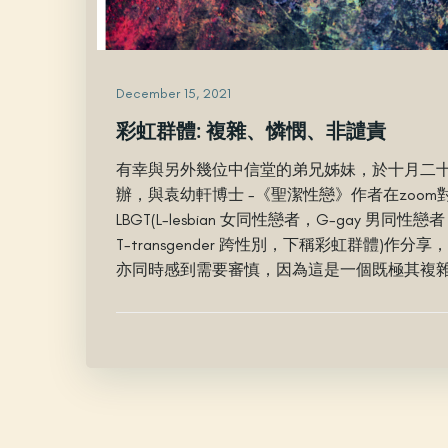
December 15, 2021
彩虹群體: 複雜、憐憫、非譴責
有幸與另外幾位中信堂的弟兄姊妹，於十月二
辦，與袁幼軒博士 -《聖潔性戀》作者在zoo
LBGT(L-lesbian 女同性戀者，G-gay 男同性戀者，
T-transgender 跨性別，下稱彩虹群體)作
亦同時感到需要審慎，因為這是一個既極其複