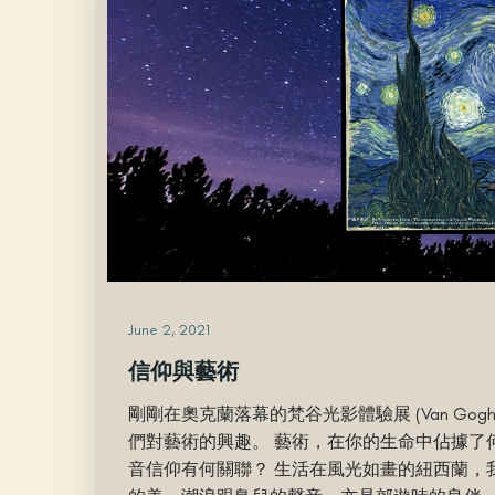
June 2, 2021
信仰與藝術
剛剛在奧克蘭落幕的梵谷光影體驗展 (Van Gogh 
們對藝術的興趣。 藝術，在你的生命中佔據了
音信仰有何關聯？ 生活在風光如畫的紐西蘭，