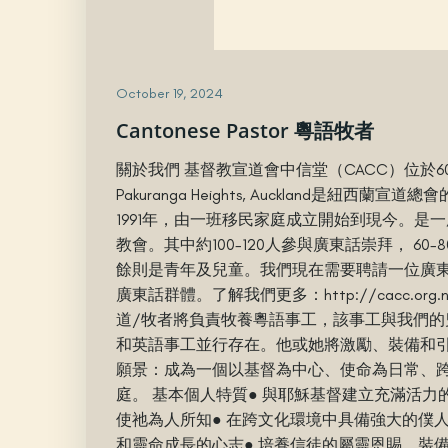
October 19, 2024
Cantonese Pastor 粵語牧者
關於我們 基督教宣道會中信堂（CACC）位於60 Ben L
Pakuranga Heights, Auckland是紐西
1991年，由一班移民家庭成立開始到現今。是一
教會。其中約100-120人參與廣東話崇拜， 60
餘則是青年及兒童。我們現在需要聘請一位廣東
廣東話群體。了解我們更多：http://cacc.org
道/牧者將負責牧養粵語事工，該事工與我們的
和英語事工並行存在。他或她將激勵、裝備和
願景：成為一個以基督為中心、使命為日常、
庭。 基本個人特質● 與耶穌基督建立充滿活力
使祂為人所知● 在跨文化環境中具備強大的僕人
和靈命成長的心志● 培養信徒的屬靈恩賜，裝