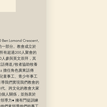
omond Crescent,
蘭宣道總會的一部分。教會成立於
所有超過200人聚會的
-80人參與英文崇拜，其
話傳道/牧者協助牧養
.nz 擔任角色廣東話傳
兒童事工、青少年事工
引導我們實現我們教會的
跨代、跨文化的教會大家
的個人關係，並熱衷於
領導力● 擁有門徒訓練
備他們來領導他們的事工