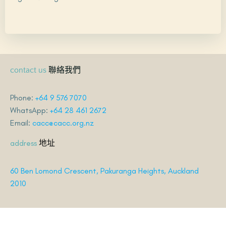
聯絡我們
contact us
Phone:
+64 9 576 7070
WhatsApp:
+64 28 461 2672
Email:
cacc@cacc.org.nz
地址
address
60 Ben Lomond Crescent, Pakuranga Heights, Auckland
2010