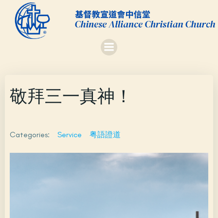
Skip
to
content
敬拜三一真神！
Categories:
Service
粤語證道