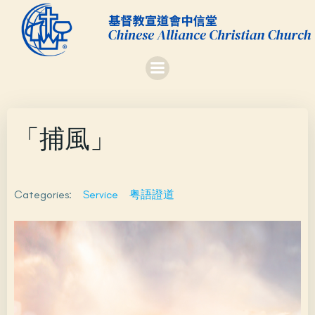
Skip
to
content
「捕風」
Categories:
Service
粤語證道