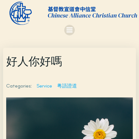
Skip
to
content
好人你好嗎
Categories:
Service
粤語證道