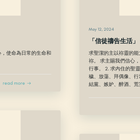
May 12, 2024
「信徒禱告生活」
心，使命為日常的生命和
求聖潔的主以祢靈的能
祢。 求主賜我們信心
行事。 2. 求內住的
穢、放蕩、拜偶像、行
read more
結黨、嫉妒、醉酒、荒宴等