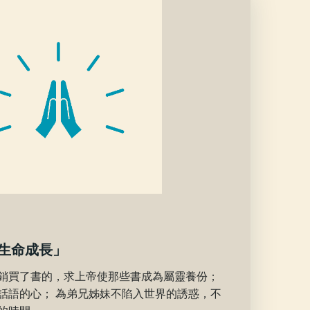
生命成長」
銷買了書的，求上帝使那些書成為屬靈養份；
話語的心； 為弟兄姊妹不陷入世界的誘惑，不