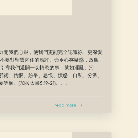
力開我們心眼，使我們更能完全認識祢，更深愛
，不要對聖靈內住的應許、命令心存疑惑，放胆
聖靈引導我們避開一切情慾的事，就如淫亂、污
邪術、仇恨、紛爭、忌恨、憤怒、自私、分派、
類。(加拉太書5:19-21)。。。
read more