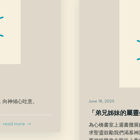
，向神傾心吐意。
June 18, 2023
「弟兄姊妹的屬靈
read more
為心橋書室上週書攤展
求聖靈鼓勵我們渴慕神